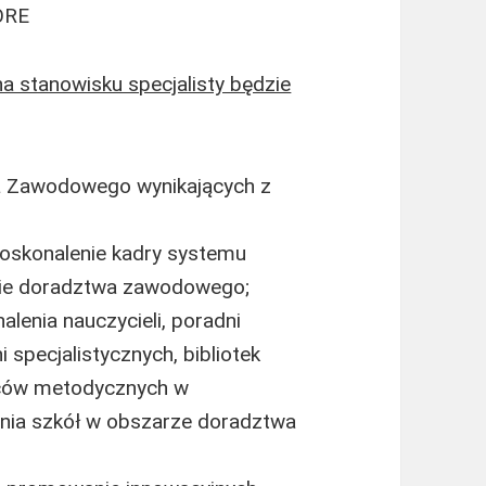
 ORE
a stanowisku specjalisty będzie
a Zawodowego wynikających z
doskonalenie kadry systemu
sie doradztwa zawodowego;
lenia nauczycieli, poradni
specjalistycznych, bibliotek
dców metodycznych w
nia szkół w obszarze doradztwa