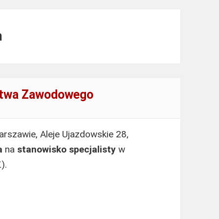
m
dztwa Zawodowego
rszawie, Aleje Ujazdowskie 28,
a
na
stanowisko specjalisty
w
).