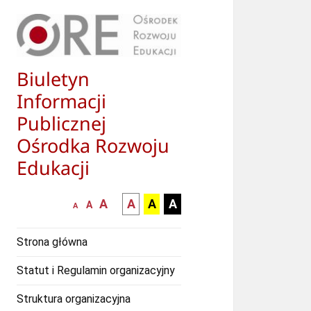
Biuletyn
Informacji
Publicznej
Ośrodka Rozwoju
Edukacji
większa-
kontrast
kontrast
kontrast
A
A
A
A
mniejsza
normalna
A
A
czcionka
czarny
czarny
żółty
czcionka
czcionka
tekst
tekst
tekst
Strona główna
na
na
na
białym
zółtym
czarnym
Statut i Regulamin organizacyjny
tle
tle
tle
Struktura organizacyjna