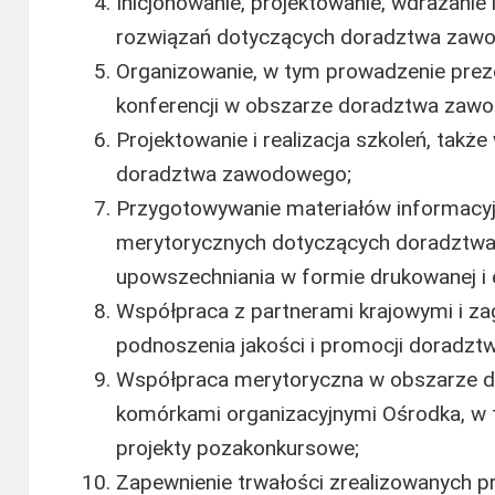
Inicjonowanie, projektowanie, wdrażani
rozwiązań dotyczących doradztwa zaw
Organizowanie, w tym prowadzenie prezen
konferencji w obszarze doradztwa zaw
Projektowanie i realizacja szkoleń, takż
doradztwa zawodowego;
Przygotowywanie materiałów informacy
merytorycznych dotyczących doradztw
upowszechniania w formie drukowanej i e
Współpraca z partnerami krajowymi i za
podnoszenia jakości i promocji doradz
Współpraca merytoryczna w obszarze 
komórkami organizacyjnymi Ośrodka, w t
projekty pozakonkursowe;
Zapewnienie trwałości zrealizowanych 