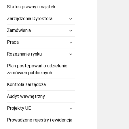
Status prawny i majątek
rozwiń
Zarządzenia Dyrektora
menu
potomne
rozwiń
Zamówienia
menu
potomne
rozwiń
Praca
menu
potomne
rozwiń
Rozeznanie rynku
menu
potomne
Plan postępowań o udzielenie
zamówień publicznych
Kontrola zarządcza
Audyt wewnętrzny
rozwiń
Projekty UE
menu
potomne
Prowadzone rejestry i ewidencja