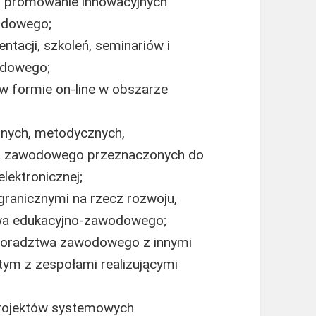
e i promowanie innowacyjnych
odowego;
tacji, szkoleń, seminariów i
odowego;
e w formie on-line w obszarze
jnych, metodycznych,
a zawodowego przeznaczonych do
lektronicznej;
granicznymi na rzecz rozwoju,
twa edukacyjno-zawodowego;
doradztwa zawodowego z innymi
ym z zespołami realizującymi
projektów systemowych