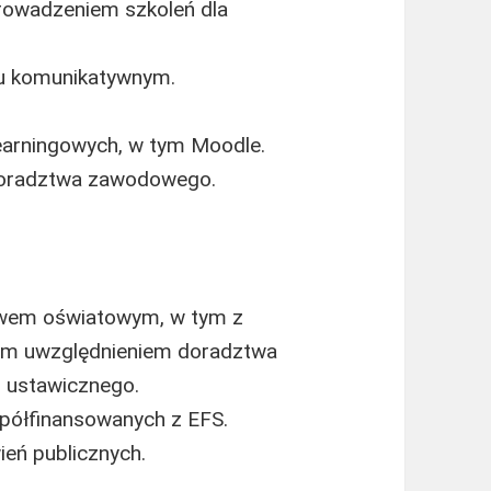
rowadzeniem szkoleń dla
iu komunikatywnym.
earningowych, w tym Moodle.
doradztwa zawodowego.
awem oświatowym, w tym z
ym uwzględnieniem doradztwa
 ustawicznego.
spółfinansowanych z EFS.
eń publicznych.