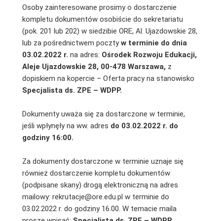
Osoby zainteresowane prosimy o dostarczenie
kompletu dokumentów osobiście do sekretariatu
(pok. 201 lub 202) w siedzibie ORE, Al. Ujazdowskie 28,
lub za pośrednictwem poczty
w terminie do dnia
03.02.2022 r.
na adres:
Ośrodek Rozwoju Edukacji,
Aleje Ujazdowskie 28, 00-478 Warszawa,
z
dopiskiem na kopercie – Oferta pracy na stanowisko
Specjalista ds. ZPE – WDPP.
Dokumenty uważa się za dostarczone w terminie,
jeśli wpłynęły na ww. adres
do 03.02.2022 r. do
godziny 16:00.
Za dokumenty dostarczone w terminie uznaje się
również dostarczenie kompletu dokumentów
(podpisane skany) drogą elektroniczną na adres
mailowy: rekrutacje@ore.edu.pl w terminie do
03.02.2022 r. do godziny 16.00. W temacie maila
proszę wpisać:
Specjalista ds. ZPE – WDPP.