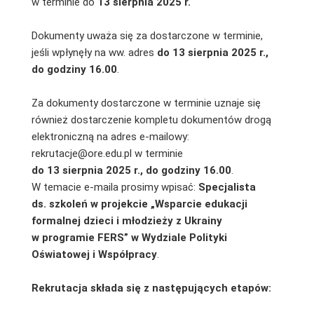
w terminie do
13 sierpnia 2025 r.
Dokumenty uważa się za dostarczone w terminie,
jeśli wpłynęły na ww. adres
do
13 sierpnia 2025 r.,
do godziny 16.00
.
Za dokumenty dostarczone w terminie uznaje się
również dostarczenie kompletu dokumentów drogą
elektroniczną na adres e-mailowy:
rekrutacje@ore.edu.pl w terminie
do 13 sierpnia 2025
r., do godziny 16.00
.
W temacie e-maila prosimy wpisać:
Specjalista
ds. szkoleń w projekcie „Wsparcie edukacji
formalnej dzieci i młodzieży
z Ukrainy
w programie FERS
”
w Wydziale Polityki
Oświatowej i Współpracy
.
Rekrutacja składa się z następujących etapów: