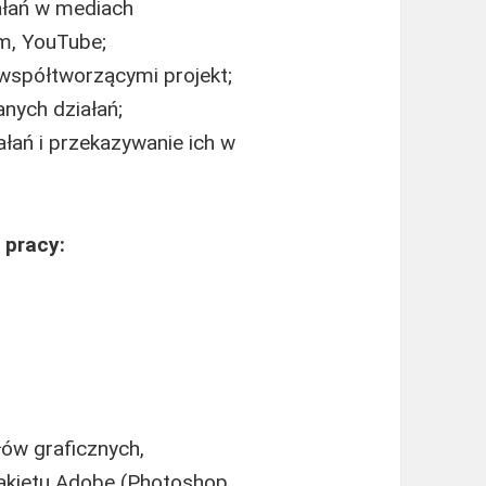
iałań w mediach
m, YouTube;
współtworzącymi projekt;
nych działań;
łań i przekazywanie ich w
 pracy:
ów graficznych,
akietu Adobe (Photoshop,