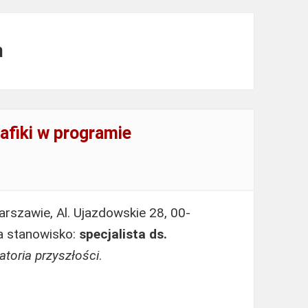
m
rafiki w programie
rszawie, Al. Ujazdowskie 28, 00-
a stanowisko:
specjalista ds.
atoria przyszłości
.