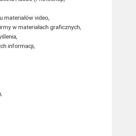
u materiałów video,
 firmy w materiałach graficznych,
ślenia,
h informacji,
,