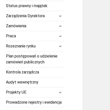
Status prawny i majątek
rozwiń
Zarządzenia Dyrektora
menu
potomne
rozwiń
Zamówienia
menu
potomne
rozwiń
Praca
menu
potomne
rozwiń
Rozeznanie rynku
menu
potomne
Plan postępowań o udzielenie
zamówień publicznych
Kontrola zarządcza
Audyt wewnętrzny
rozwiń
Projekty UE
menu
potomne
Prowadzone rejestry i ewidencja