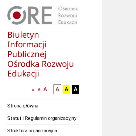
Biuletyn
Informacji
Publicznej
Ośrodka Rozwoju
Edukacji
większa-
kontrast
kontrast
kontrast
A
A
A
A
mniejsza
normalna
A
A
czcionka
czarny
czarny
żółty
czcionka
czcionka
tekst
tekst
tekst
Strona główna
na
na
na
białym
zółtym
czarnym
Statut i Regulamin organizacyjny
tle
tle
tle
Struktura organizacyjna