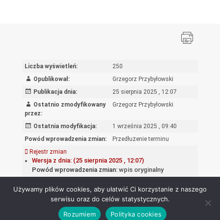
Liczba wyświetleń:
250
Opublikował:
Grzegorz Przybyłowski
Publikacja dnia:
25 sierpnia 2025 , 12:07
Ostatnio zmodyfikowany
Grzegorz Przybyłowski
przez:
Ostatnia modyfikacja:
1 września 2025 , 09:40
Powód wprowadzenia zmian:
Przedłużenie terminu
Rejestr zmian
Wersja z dnia: (25 sierpnia 2025 , 12:07)
Powód wprowadzenia zmian:
wpis oryginalny
Używamy plików cookies, aby ułatwić Ci korzystanie z naszego
serwisu oraz do celów statystycznych.
Rozumiem
Polityka cookies
Ośrodek Rozwoju Edukacji - Biuletyn Informacji Publicznej 2026