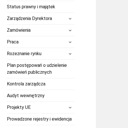
Status prawny i majątek
rozwiń
Zarządzenia Dyrektora
menu
potomne
rozwiń
Zamówienia
menu
potomne
rozwiń
Praca
menu
potomne
rozwiń
Rozeznanie rynku
menu
potomne
Plan postępowań o udzielenie
zamówień publicznych
Kontrola zarządcza
Audyt wewnętrzny
rozwiń
Projekty UE
menu
potomne
Prowadzone rejestry i ewidencja