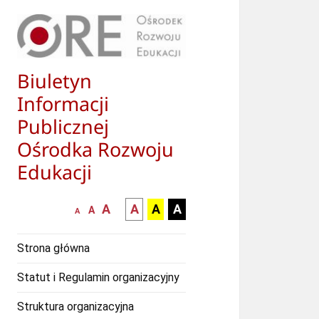
Biuletyn
Informacji
Publicznej
Ośrodka Rozwoju
Edukacji
większa-
kontrast
kontrast
kontrast
A
A
A
A
mniejsza
normalna
A
A
czcionka
czarny
czarny
żółty
czcionka
czcionka
tekst
tekst
tekst
Strona główna
na
na
na
białym
zółtym
czarnym
Statut i Regulamin organizacyjny
tle
tle
tle
Struktura organizacyjna