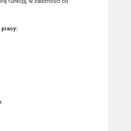
oną funkcją, w zależności od
 pracy:
a.