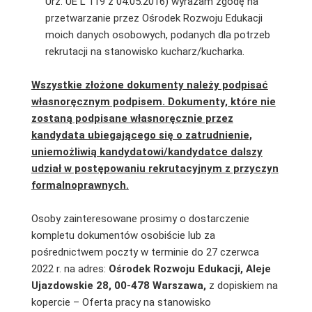
Urz. UE L 119 z 04.05.2016) wyrażam zgodę na
przetwarzanie przez Ośrodek Rozwoju Edukacji
moich danych osobowych, podanych dla potrzeb
rekrutacji na stanowisko kucharz/kucharka.
Wszystkie złożone dokumenty należy podpisać
własnoręcznym podpisem. Dokumenty, które nie
zostaną podpisane własnoręcznie przez
kandydata ubiegającego się o zatrudnienie,
uniemożliwią kandydatowi/kandydatce dalszy
udział w postępowaniu rekrutacyjnym z przyczyn
formalnoprawnych.
Osoby zainteresowane prosimy o dostarczenie
kompletu dokumentów osobiście lub za
pośrednictwem poczty w terminie do 27 czerwca
2022 r. na adres:
Ośrodek Rozwoju Edukacji, Aleje
Ujazdowskie 28, 00-478 Warszawa,
z dopiskiem na
kopercie – Oferta pracy na stanowisko