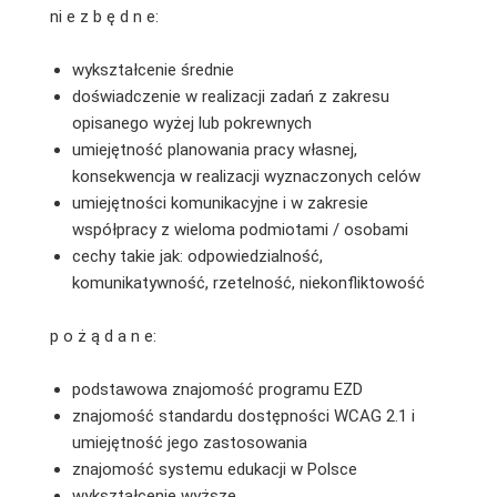
ni e z b ę d n e:
wykształcenie średnie
doświadczenie w realizacji zadań z zakresu
opisanego wyżej lub pokrewnych
umiejętność planowania pracy własnej,
konsekwencja w realizacji wyznaczonych celów
umiejętności komunikacyjne i w zakresie
współpracy z wieloma podmiotami / osobami
cechy takie jak: odpowiedzialność,
komunikatywność, rzetelność, niekonfliktowość
p o ż ą d a n e:
podstawowa znajomość programu EZD
znajomość standardu dostępności WCAG 2.1 i
umiejętność jego zastosowania
znajomość systemu edukacji w Polsce
wykształcenie wyższe