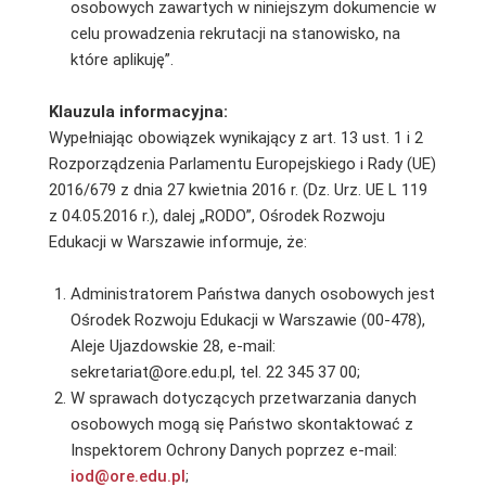
osobowych zawartych w niniejszym dokumencie w
celu prowadzenia rekrutacji na stanowisko, na
które aplikuję”.
Klauzula informacyjna:
Wypełniając obowiązek wynikający z art. 13 ust. 1 i 2
Rozporządzenia Parlamentu Europejskiego i Rady (UE)
2016/679 z dnia 27 kwietnia 2016 r. (Dz. Urz. UE L 119
z 04.05.2016 r.), dalej „RODO”, Ośrodek Rozwoju
Edukacji w Warszawie informuje, że:
Administratorem Państwa danych osobowych jest
Ośrodek Rozwoju Edukacji w Warszawie (00-478),
Aleje Ujazdowskie 28, e-mail:
sekretariat@ore.edu.pl, tel. 22 345 37 00;
W sprawach dotyczących przetwarzania danych
osobowych mogą się Państwo skontaktować z
Inspektorem Ochrony Danych poprzez e-mail:
iod@ore.edu.pl
;