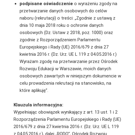
podpisane
oświadczenie
o wyrażeniu zgody na
przetwarzanie danych osobowych do celów
naboru (rekrutacji) o treści: „Zgodnie z ustawą z
dnia 10 maja 2018 roku o ochronie danych
osobowych (Dz. Ustaw z 2018, poz. 1000) oraz
zgodnie z Rozporządzeniem Parlamentu
Europejskiego i Rady (UE) 2016/679 z dnia 27
kwietnia 2016 r. (Dz. Urz. UE L 119 z 04.05.2016 r.)
Wyrażam zgodę na przetwarzanie przez Ośrodek
Rozwoju Edukacji w Warszawie, moich danych
osobowych zawartych w niniejszym dokumencie w
celu prowadzenia rekrutacji na stanowisko, na
które aplikuję”.
Klauzula informacyjna:
Wypełniając obowiązek wynikający z art. 13 ust. 1 i 2
Rozporządzenia Parlamentu Europejskiego i Rady (UE)
2016/679 z dnia 27 kwietnia 2016 r. (Dz. Urz. UE L 119
z 04.05.2016 r.), dalej „RODO”, Ośrodek Rozwoju