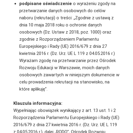
podpisane
oświadczenie
o wyrażeniu zgody na
przetwarzanie danych osobowych do celów
naboru (rekrutacji) o treści: „Zgodnie z ustawą z
dnia 10 maja 2018 roku o ochronie danych
osobowych (Dz. Ustaw z 2018, poz. 1000) oraz
zgodnie z Rozporządzeniem Parlamentu
Europejskiego i Rady (UE) 2016/679 z dnia 27
kwietnia 2016 r. (Dz. Urz. UE L 119 z 04.05.2016 r.)
Wyrażam zgodę na przetwarzanie przez Ośrodek
Rozwoju Edukacji w Warszawie, moich danych
osobowych zawartych w niniejszym dokumencie w
celu prowadzenia rekrutacji na stanowisko, na
które aplikuję”.
Klauzula informacyjna:
Wypełniając obowiązek wynikający z art. 13 ust. 1 i 2
Rozporządzenia Parlamentu Europejskiego i Rady (UE)
2016/679 z dnia 27 kwietnia 2016 r. (Dz. Urz. UE L 119
z 04.05.2016 r.), dalej „RODO”, Ośrodek Rozwoju