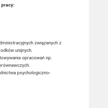
 pracy:
dministracyjnych związanych z
rodków unijnych.
otowywania opracowań np.
 porównawczych.
dnictwa psychologiczno-