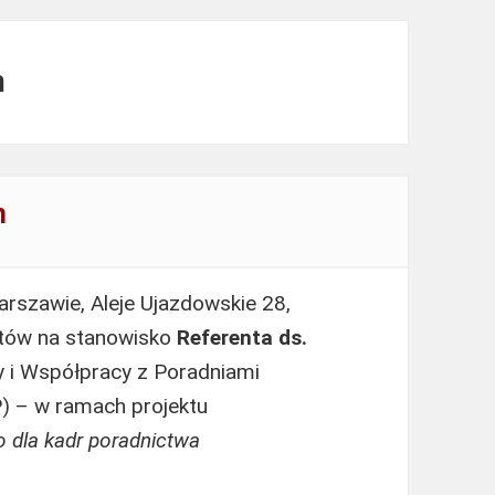
m
h
rszawie, Aleje Ujazdowskie 28,
tów na stanowisko
Referenta ds.
 i Współpracy z Poradniami
 – w ramach projektu
o dla kadr poradnictwa