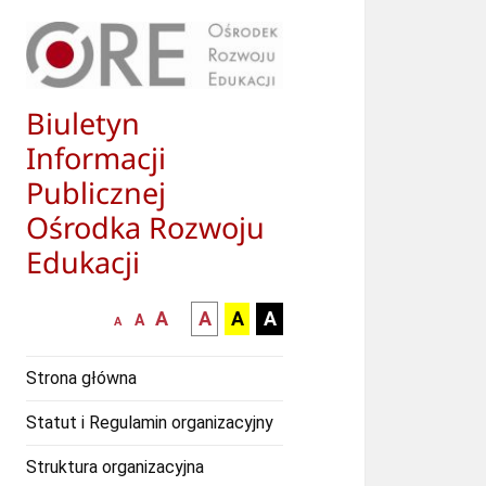
Biuletyn
Informacji
Publicznej
Ośrodka Rozwoju
Edukacji
większa-
kontrast
kontrast
kontrast
A
A
A
A
mniejsza
normalna
A
A
czcionka
czarny
czarny
żółty
czcionka
czcionka
tekst
tekst
tekst
Strona główna
na
na
na
białym
zółtym
czarnym
Statut i Regulamin organizacyjny
tle
tle
tle
Struktura organizacyjna