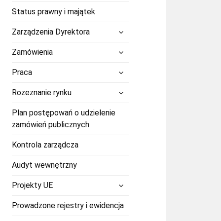
Status prawny i majątek
rozwiń
Zarządzenia Dyrektora
menu
potomne
rozwiń
Zamówienia
menu
potomne
rozwiń
Praca
menu
potomne
rozwiń
Rozeznanie rynku
menu
potomne
Plan postępowań o udzielenie
zamówień publicznych
Kontrola zarządcza
Audyt wewnętrzny
rozwiń
Projekty UE
menu
potomne
Prowadzone rejestry i ewidencja