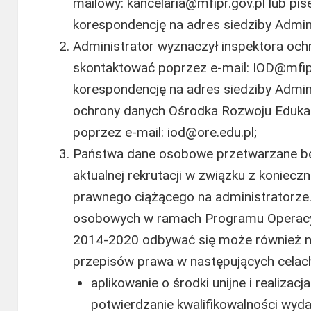
mailowy: kancelaria@mfipr.gov.pl lub pi
korespondencję na adres siedziby Admin
Administrator wyznaczył inspektora och
skontaktować poprzez e-mail: IOD@mfipr
korespondencję na adres siedziby Admin
ochrony danych Ośrodka Rozwoju Edukac
poprzez e-mail: iod@ore.edu.pl;
Państwa dane osobowe przetwarzane bę
aktualnej rekrutacji w związku z koniec
prawnego ciążącego na administratorze
osobowych w ramach Programu Operacy
2014-2020 odbywać się może również n
przepisów prawa w następujących celac
aplikowanie o środki unijne i realizac
potwierdzanie kwalifikowalności wyda