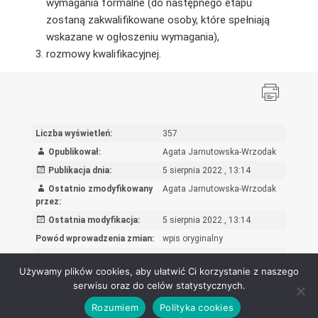
wymagania formalne (do następnego etapu
zostaną zakwalifikowane osoby, które spełniają
wskazane w ogłoszeniu wymagania),
rozmowy kwalifikacyjnej.
Liczba wyświetleń:
357
Opublikował:
Agata Jarnutowska-Wrzodak
Publikacja dnia:
5 sierpnia 2022 , 13:14
Ostatnio zmodyfikowany
Agata Jarnutowska-Wrzodak
przez:
Ostatnia modyfikacja:
5 sierpnia 2022 , 13:14
Powód wprowadzenia zmian:
wpis oryginalny
Rejestr zmian
Używamy plików cookies, aby ułatwić Ci korzystanie z naszego
serwisu oraz do celów statystycznych.
Rozumiem
Polityka cookies
Ośrodek Rozwoju Edukacji - Biuletyn Informacji Publicznej 2026