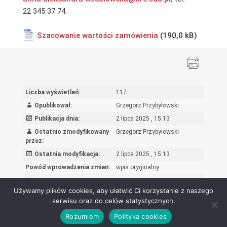
22 345 37 74.
Szacowanie wartości zamówienia
Liczba wyświetleń:
117
Opublikował:
Grzegorz Przybyłowski
Publikacja dnia:
2 lipca 2025 , 15:13
Ostatnio zmodyfikowany
Grzegorz Przybyłowski
przez:
Ostatnia modyfikacja:
2 lipca 2025 , 15:13
Powód wprowadzenia zmian:
wpis oryginalny
Rejestr zmian
Używamy plików cookies, aby ułatwić Ci korzystanie z naszego
serwisu oraz do celów statystycznych.
Rozumiem
Polityka cookies
Ośrodek Rozwoju Edukacji - Biuletyn Informacji Publicznej 2026