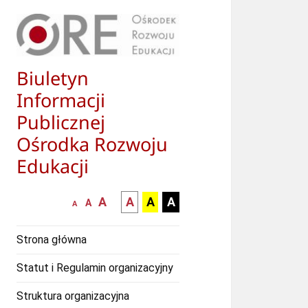
Biuletyn
Informacji
Publicznej
Ośrodka Rozwoju
Edukacji
większa-
kontrast
kontrast
kontrast
A
A
A
A
mniejsza
normalna
A
A
czcionka
czarny
czarny
żółty
czcionka
czcionka
tekst
tekst
tekst
Strona główna
na
na
na
białym
zółtym
czarnym
Statut i Regulamin organizacyjny
tle
tle
tle
Struktura organizacyjna