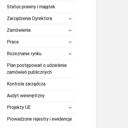
Status prawny i majątek
rozwiń
Zarządzenia Dyrektora
menu
potomne
rozwiń
Zamówienia
menu
potomne
rozwiń
Praca
menu
potomne
rozwiń
Rozeznanie rynku
menu
potomne
Plan postępowań o udzielenie
zamówień publicznych
Kontrola zarządcza
Audyt wewnętrzny
rozwiń
Projekty UE
menu
potomne
Prowadzone rejestry i ewidencja