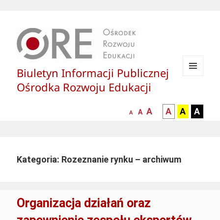
Biuletyn Informacji Publicznej
MENU
Ośrodka Rozwoju Edukacji
I
WIDGETY
większa-
kontrast
kontrast
kontras
A
A
A
A
mniejsza
normalna
A
A
czcionka
czarny
czarny
żółty
czcionka
czcionka
tekst
tekst
tekst
na
na
na
białym
zółtym
czarny
Kategoria: Rozeznanie rynku – archiwum
tle
tle
tle
Organizacja działań oraz