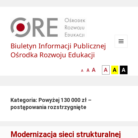
Biuletyn Informacji Publicznej
MENU
Ośrodka Rozwoju Edukacji
I
WIDGETY
większa-
kontrast
kontrast
kontras
A
A
A
A
mniejsza
normalna
A
A
czcionka
czarny
czarny
żółty
czcionka
czcionka
tekst
tekst
tekst
na
na
na
białym
zółtym
czarny
Kategoria: Powyżej 130 000 zł –
tle
tle
tle
postępowania rozstrzygnięte
Modernizacja sieci strukturalnej