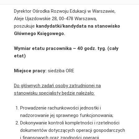
Dyrektor Ośrodka Rozwoju Edukacji w Warszawie,
Aleje Ujazdowskie 28, 00-478 Warszawa,
poszukuje
kandydatki/kandydata
na stanowisko
Głównego Księgowego.
Wymiar etatu pracownika – 40 godz. tyg. (cały
etat)
Miejsce pracy:
siedziba ORE
Do głównych zadań osoby zatrudnionej na
stanowisku specjalisty będzie należało:
Prowadzenie rachunkowości jednostki i
nadzorowanie jej sprawnego funkcjonowania;
Dokonywanie kontroli kompletności i rzetelności
dokumentów dotyczących operacji gospodarczych
i finansowych oraz zgodności operacji