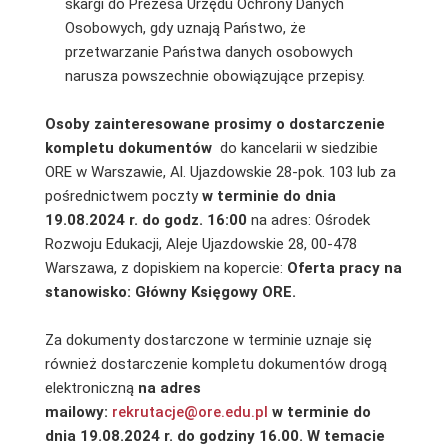
skargi do Prezesa Urzędu Ochrony Danych
Osobowych, gdy uznają Państwo, że
przetwarzanie Państwa danych osobowych
narusza powszechnie obowiązujące przepisy.
Osoby zainteresowane prosimy o dostarczenie
kompletu dokumentów
do kancelarii w siedzibie
ORE w Warszawie, Al. Ujazdowskie 28-pok. 103 lub za
pośrednictwem poczty
w terminie do dnia
19.08.2024 r.
do godz. 16:00
na adres: Ośrodek
Rozwoju Edukacji, Aleje Ujazdowskie 28, 00-478
Warszawa, z dopiskiem na kopercie:
Oferta pracy na
stanowisko: Główny Księgowy ORE.
Za dokumenty dostarczone w terminie uznaje się
również dostarczenie kompletu dokumentów drogą
elektroniczną
na adres
mailowy:
rekrutacje@ore.edu.pl
w terminie do
dnia 19.08.2024 r. do godziny 16.00. W temacie