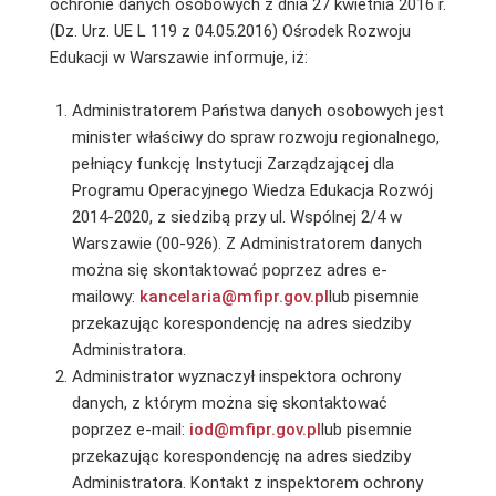
ochronie danych osobowych z dnia 27 kwietnia 2016 r.
(Dz. Urz. UE L 119 z 04.05.2016) Ośrodek Rozwoju
Edukacji w Warszawie informuje, iż:
Administratorem Państwa danych osobowych jest
minister właściwy do spraw rozwoju regionalnego,
pełniący funkcję Instytucji Zarządzającej dla
Programu Operacyjnego Wiedza Edukacja Rozwój
2014-2020, z siedzibą przy ul. Wspólnej 2/4 w
Warszawie (00-926). Z Administratorem danych
można się skontaktować poprzez adres e-
mailowy:
kancelaria@mfipr.gov.pl
lub pisemnie
przekazując korespondencję na adres siedziby
Administratora.
Administrator wyznaczył inspektora ochrony
danych, z którym można się skontaktować
poprzez e-mail:
iod@mfipr.gov.pl
lub pisemnie
przekazując korespondencję na adres siedziby
Administratora. Kontakt z inspektorem ochrony