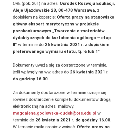
ORE (pok. 201) na adres:
Ośrodek Rozwoju Edukacji,
Aleje Ujazdowskie 28, 00-478 Warszawa,
z
dopiskiem na kopercie:
Oferta pracy na stanowisko
główny ekspert merytoryczny w projekcie
pozakonkursowym „Tworzenie e-materiałów
dydaktycznych do kształcenia ogólnego – etap
II”
w terminie do
26
kwietnia 2021 r.
z dopiskiem
preferowanego wymiaru etatu, tj. ½ lub 1″
Dokumenty uważa się za dostarczone w terminie,
jeśli wpłynęły na ww. adres do
26 kwietnia 2021
r.
do godziny 16.00
.
Za dokumenty dostarczone w terminie uznaje się
również dostarczenie kompletu dokumentów drogą
elektroniczną na adres mailowy:
magdalena.godlewska-dudek@ore.edu.pl
w
terminie do
26 kwietnia 2021
r
. do godziny 16.00.
W temacie maila prosimy wpisać:
Oferta pracy na