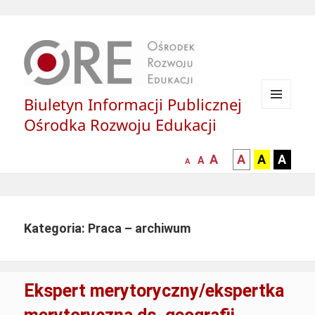
Biuletyn Informacji Publicznej
MENU
Ośrodka Rozwoju Edukacji
I
WIDGETY
większa-
kontrast
kontrast
kontras
A
A
A
A
mniejsza
normalna
A
A
czcionka
czarny
czarny
żółty
czcionka
czcionka
tekst
tekst
tekst
na
na
na
białym
zółtym
czarny
Kategoria: Praca – archiwum
tle
tle
tle
Ekspert merytoryczny/ekspertka