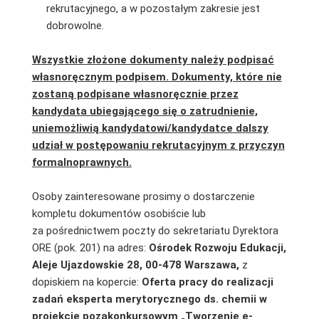
rekrutacyjnego, a w pozostałym zakresie jest
dobrowolne.
Wszystkie złożone dokumenty należy podpisać
własnoręcznym podpisem. Dokumenty, które nie
zostaną podpisane własnoręcznie przez
kandydata ubiegającego się o zatrudnienie,
uniemożliwią kandydatowi/kandydatce dalszy
udział w postępowaniu rekrutacyjnym z przyczyn
formalnoprawnych.
Osoby zainteresowane prosimy o dostarczenie
kompletu dokumentów osobiście lub
za pośrednictwem poczty do sekretariatu Dyrektora
ORE (pok. 201) na adres:
Ośrodek Rozwoju Edukacji,
Aleje Ujazdowskie 28, 00-478 Warszawa,
z
dopiskiem na kopercie:
Oferta pracy do realizacji
zadań eksperta merytorycznego ds. chemii w
projekcie pozakonkursowym „Tworzenie e-