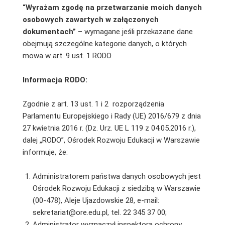
“Wyrażam zgodę na przetwarzanie moich danych
osobowych zawartych w załączonych
dokumentach”
– wymagane jeśli przekazane dane
obejmują szczególne kategorie danych, o których
mowa w art. 9 ust. 1 RODO
Informacja RODO:
Zgodnie z art. 13 ust. 1 i 2 rozporządzenia
Parlamentu Europejskiego i Rady (UE) 2016/679 z dnia
27 kwietnia 2016 r. (Dz. Urz. UE L 119 z 04.05.2016 r.),
dalej „RODO”, Ośrodek Rozwoju Edukacji w Warszawie
informuje, że:
Administratorem państwa danych osobowych jest
Ośrodek Rozwoju Edukacji z siedzibą w Warszawie
(00-478), Aleje Ujazdowskie 28, e-mail:
sekretariat@ore.edu.pl, tel. 22 345 37 00;
Administrator wyznaczył inspektora ochrony