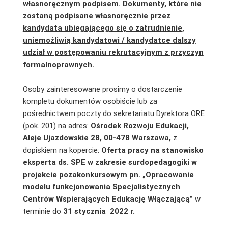
własnoręcznym podpisem. Dokumenty, które nie
zostaną podpisane własnoręcznie przez
kandydata ubiegającego się o zatrudnienie,
uniemożliwią kandydatowi / kandydatce dalszy
udział w postępowaniu rekrutacyjnym z przyczyn
formalnoprawnych.
Osoby zainteresowane prosimy o dostarczenie
kompletu dokumentów osobiście lub za
pośrednictwem poczty do sekretariatu Dyrektora ORE
(pok. 201) na adres:
Ośrodek Rozwoju Edukacji,
Aleje Ujazdowskie 28, 00-478 Warszawa,
z
dopiskiem na kopercie:
Oferta pracy na stanowisko
eksperta ds. SPE w zakresie surdopedagogiki
w
projekcie pozakonkursowym pn. „Opracowanie
modelu funkcjonowania Specjalistycznych
Centrów Wspierających Edukację Włączającą”
w
terminie do
31
stycznia
2022 r.