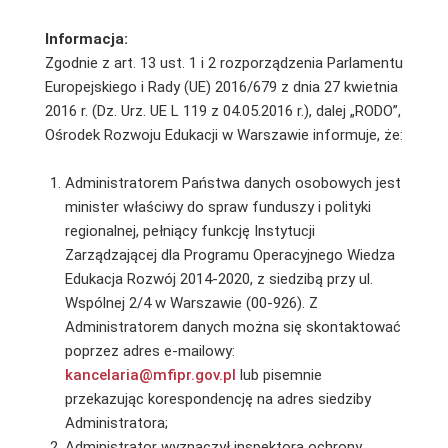
Informacja:
Zgodnie z art. 13 ust. 1 i 2 rozporządzenia Parlamentu
Europejskiego i Rady (UE) 2016/679 z dnia 27 kwietnia
2016 r. (Dz. Urz. UE L 119 z 04.05.2016 r.), dalej „RODO”,
Ośrodek Rozwoju Edukacji w Warszawie informuje, że:
Administratorem Państwa danych osobowych jest
minister właściwy do spraw funduszy i polityki
regionalnej, pełniący funkcję Instytucji
Zarządzającej dla Programu Operacyjnego Wiedza
Edukacja Rozwój 2014-2020, z siedzibą przy ul.
Wspólnej 2/4 w Warszawie (00-926). Z
Administratorem danych można się skontaktować
poprzez adres e-mailowy:
kancelaria@mfipr.gov.pl
lub pisemnie
przekazując korespondencję na adres siedziby
Administratora;
Administrator wyznaczył inspektora ochrony