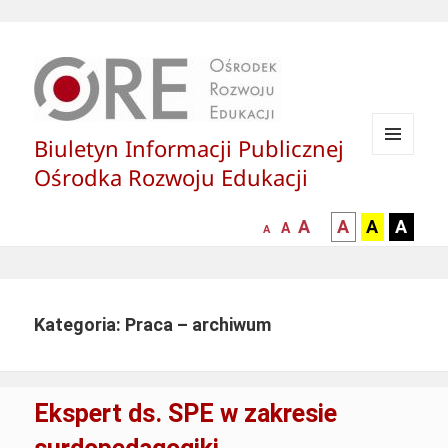
Biuletyn Informacji Publicznej
MENU
Ośrodka Rozwoju Edukacji
I
WIDGETY
większa-
kontrast
kontrast
kontras
A
A
A
A
mniejsza
normalna
A
A
czcionka
czarny
czarny
żółty
czcionka
czcionka
tekst
tekst
tekst
na
na
na
białym
zółtym
czarny
Kategoria: Praca – archiwum
tle
tle
tle
Ekspert ds. SPE w zakresie