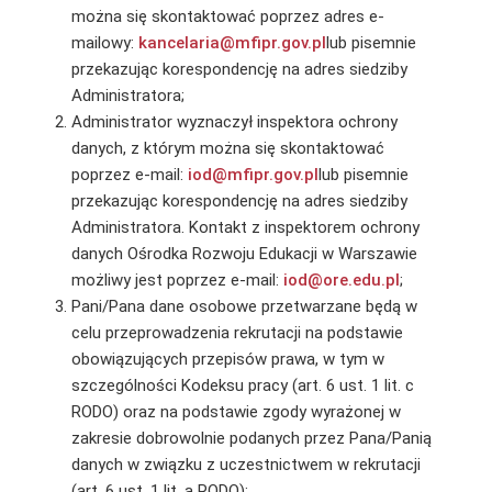
można się skontaktować poprzez adres e-
mailowy:
kancelaria@mfipr.gov.pl
lub pisemnie
przekazując korespondencję na adres siedziby
Administratora;
Administrator wyznaczył inspektora ochrony
danych, z którym można się skontaktować
poprzez e-mail:
iod@mfipr.gov.pl
lub pisemnie
przekazując korespondencję na adres siedziby
Administratora. Kontakt z inspektorem ochrony
danych Ośrodka Rozwoju Edukacji w Warszawie
możliwy jest poprzez e-mail:
iod@ore.edu.pl
;
Pani/Pana dane osobowe przetwarzane będą w
celu przeprowadzenia rekrutacji na podstawie
obowiązujących przepisów prawa, w tym w
szczególności Kodeksu pracy (art. 6 ust. 1 lit. c
RODO) oraz na podstawie zgody wyrażonej w
zakresie dobrowolnie podanych przez Pana/Panią
danych w związku z uczestnictwem w rekrutacji
(art. 6 ust. 1 lit. a RODO);