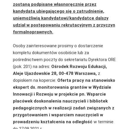
zostaną podpisane własnoręcznie przez
kandydata ubiegającego się o zatrudnienie,
uniemożliwią kandydatowi/kandydatce dalszy
udział w postępowaniu rekrutacyjnym z przyczyn
formalnoprawnych.
Osoby zainteresowane prosimy o dostarczenie
kompletu dokumentów osobiście lub za
pośrednictwem poczty do sekretariatu Dyrektora ORE
(pok. 201) na adres:
Ośrodek Rozwoju Edukacji,
Aleje Ujazdowskie 28, 00-478 Warszawa,
z
dopiskiem na kopercie:
Oferta pracy na stanowisko
ekspert ds. monitorowania grantów w Wydziale
Innowacji i Rozwoju w projekcie pn. Wsparcie
placówek doskonalenia nauczycieli i bibliotek
pedagogicznych w realizacji zadań związanych z
przygotowaniem i wsparciem nauczycieli w
prowadzeniu kształcenia na odległość
w terminie
do 27.09.2021 r.