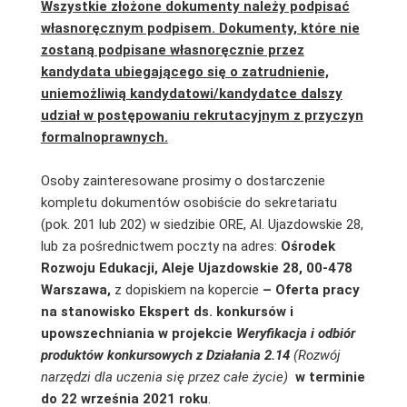
Wszystkie złożone dokumenty należy podpisać
własnoręcznym podpisem. Dokumenty, które nie
zostaną podpisane własnoręcznie przez
kandydata ubiegającego się o zatrudnienie,
uniemożliwią kandydatowi/kandydatce dalszy
udział w postępowaniu rekrutacyjnym z przyczyn
formalnoprawnych.
Osoby zainteresowane prosimy o dostarczenie
kompletu dokumentów osobiście do sekretariatu
(pok. 201 lub 202) w siedzibie ORE, Al. Ujazdowskie 28,
lub za pośrednictwem poczty na adres:
Ośrodek
Rozwoju Edukacji, Aleje Ujazdowskie 28, 00-478
Warszawa,
z dopiskiem na kopercie
–
Oferta pracy
na stanowisko Ekspert ds. konkursów i
upowszechniania w projekcie
Weryfikacja i odbiór
produktów konkursowych z Działania 2.14
(Rozwój
narzędzi dla uczenia się przez całe życie)
w terminie
do 22 września 2021 roku
.