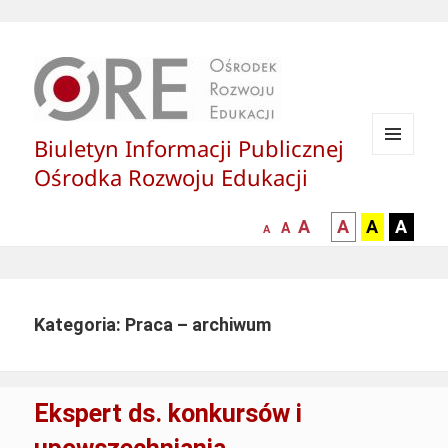
Biuletyn Informacji Publicznej
MENU
Ośrodka Rozwoju Edukacji
I
WIDGETY
większa-
kontrast
kontrast
kontras
A
A
A
A
mniejsza
normalna
A
A
czcionka
czarny
czarny
żółty
czcionka
czcionka
tekst
tekst
tekst
na
na
na
białym
zółtym
czarny
Kategoria: Praca – archiwum
tle
tle
tle
Ekspert ds. konkursów i