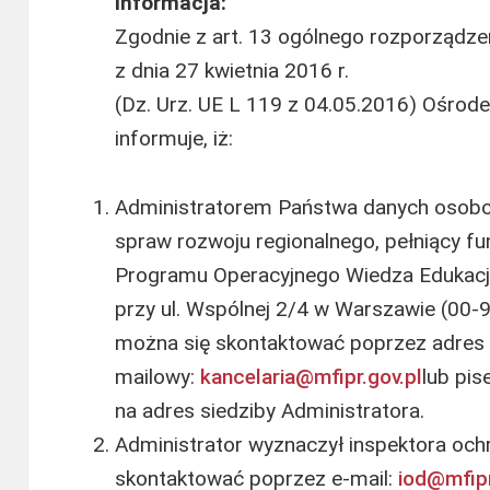
Informacja:
Zgodnie z art. 13 ogólnego rozporządz
z dnia 27 kwietnia 2016 r.
(Dz. Urz. UE L 119 z 04.05.2016) Ośrod
informuje, iż:
Administratorem Państwa danych osobow
spraw rozwoju regionalnego, pełniący fun
Programu Operacyjnego Wiedza Edukacj
przy ul. Wspólnej 2/4 w Warszawie (00-
można się skontaktować poprzez adres 
mailowy:
kancelaria@mfipr.gov.pl
lub pi
na adres siedziby Administratora.
Administrator wyznaczył inspektora och
skontaktować poprzez e-mail:
iod@mfipr