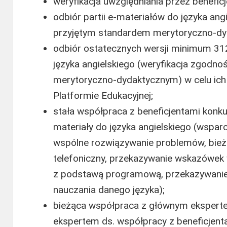
weryfikacja uwzględniania przez benefi
odbiór partii e-materiałów do języka ang
przyjętym standardem merytoryczno-dy
odbiór ostatecznych wersji minimum 31
języka angielskiego (weryfikacja zgodno
merytoryczno-dydaktycznym) w celu ich 
Platformie Edukacyjnej;
stała współpraca z beneficjentami kon
materiały do języka angielskiego (wspar
wspólne rozwiązywanie problemów, bieżą
telefoniczny, przekazywanie wskazówek 
z podstawą programową, przekazywanie
nauczania danego języka);
bieżąca współpraca z głównym eksper
ekspertem ds. współpracy z beneficjen