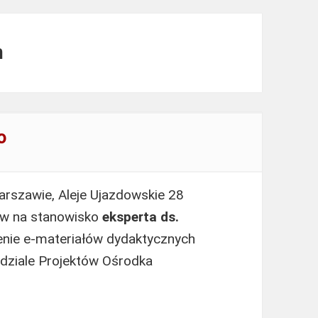
m
o
rszawie, Aleje Ujazdowskie 28
ów na stanowisko
eksperta ds.
enie e-materiałów dydaktycznych
ydziale Projektów Ośrodka