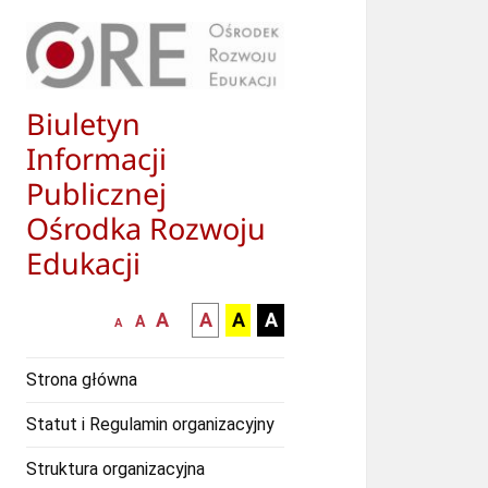
Biuletyn
Informacji
Publicznej
Ośrodka Rozwoju
Edukacji
większa-
kontrast
kontrast
kontrast
A
A
A
A
mniejsza
normalna
A
A
czcionka
czarny
czarny
żółty
czcionka
czcionka
tekst
tekst
tekst
Strona główna
na
na
na
białym
zółtym
czarnym
Statut i Regulamin organizacyjny
tle
tle
tle
Struktura organizacyjna