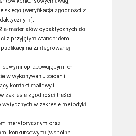
cjentów konkursowych uwag;
ielskiego (weryfikacja zgodności z
daktycznym);
2 e-materiałów dydaktycznych do
ści z przyjętym standardem
publikacji na Zintegrowanej
kursowymi opracowującymi e-
cie w wykonywaniu zadań i
cy kontakt mailowy i
w zakresie zgodności treści
 wytycznych w zakresie metodyki
tem merytorycznym oraz
tami konkursowymi (wspólne