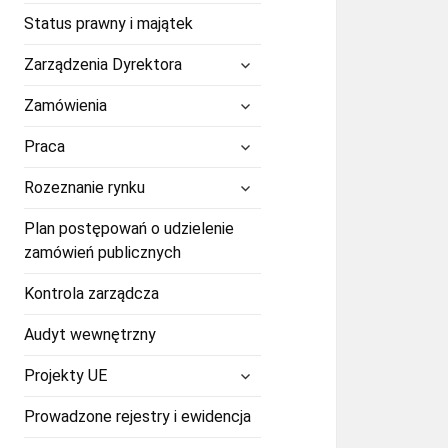
Status prawny i majątek
rozwiń
Zarządzenia Dyrektora
menu
potomne
rozwiń
Zamówienia
menu
potomne
rozwiń
Praca
menu
potomne
rozwiń
Rozeznanie rynku
menu
potomne
Plan postępowań o udzielenie
zamówień publicznych
Kontrola zarządcza
Audyt wewnętrzny
rozwiń
Projekty UE
menu
potomne
Prowadzone rejestry i ewidencja