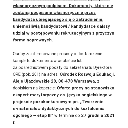
własnoręcznym podpisem. Dokumenty, które nie
zostaną podpisane własnoręcznie przez
kandydata ubiegającego się o zatrudnienie,
uniemożliwią kandydatowi / kandydatce dalszy
udział w postępowaniu rekrutacyjnym z przyczyn
formalnoprawnych.
Osoby zainteresowane prosimy o dostarczenie
kompletu dokumentów osobiście lub
za pośrednictwem poczty do sekretariatu Dyrektora
ORE (pok. 201) na adres:
Ośrodek Rozwoju Edukacji,
Aleje Ujazdowskie 28, 00-478 Warszawa,
z
dopiskiem na kopercie:
Oferta pracy na stanowisko
ekspert merytoryczny ds. języka angielskiego w
projekcie pozakonkursowym pn. „Tworzenie
e-materiałów dydaktycznych do kształcenia
ogólnego – etap III”
w terminie do
27
grudnia 2021
r.