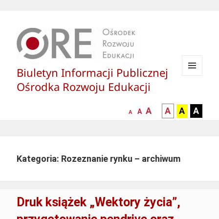
Biuletyn Informacji Publicznej
MENU
Ośrodka Rozwoju Edukacji
I
WIDGETY
większa-
kontrast
kontrast
kontras
A
A
A
A
mniejsza
normalna
A
A
czcionka
czarny
czarny
żółty
czcionka
czcionka
tekst
tekst
tekst
na
na
na
białym
zółtym
czarny
Kategoria: Rozeznanie rynku – archiwum
tle
tle
tle
Druk książek „Wektory życia”,