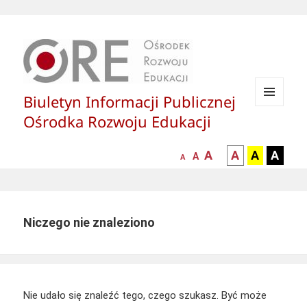
Biuletyn Informacji Publicznej
MENU
Ośrodka Rozwoju Edukacji
I
WIDGETY
większa-
kontrast
kontrast
kontras
A
A
A
A
mniejsza
normalna
A
A
czcionka
czarny
czarny
żółty
czcionka
czcionka
tekst
tekst
tekst
na
na
na
białym
zółtym
czarny
Niczego nie znaleziono
tle
tle
tle
Nie udało się znaleźć tego, czego szukasz. Być może