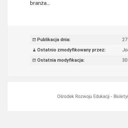
Odbiór
branża…
93
z
560
e-
Publikacja dnia:
27
mat.
Ostatnio zmodyfikowany przez:
Jo
poprzez
Ostatnia modyfikacja:
30
opr.
zes.
rap.
z
Ośrodek Rozwoju Edukacji - Biulety
kolejnych
et.
weryfikacji
e-