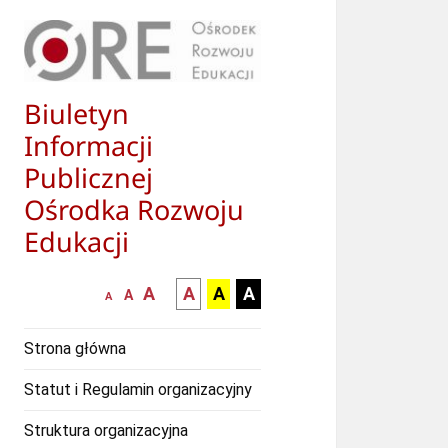
Biuletyn
Informacji
Publicznej
Ośrodka Rozwoju
Edukacji
większa-
kontrast
kontrast
kontrast
A
A
A
A
mniejsza
normalna
A
A
czcionka
czarny
czarny
żółty
czcionka
czcionka
tekst
tekst
tekst
Strona główna
na
na
na
białym
zółtym
czarnym
Statut i Regulamin organizacyjny
tle
tle
tle
Struktura organizacyjna