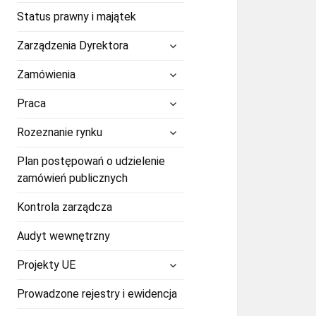
Status prawny i majątek
rozwiń
Zarządzenia Dyrektora
menu
potomne
rozwiń
Zamówienia
menu
potomne
rozwiń
Praca
menu
potomne
rozwiń
Rozeznanie rynku
menu
potomne
Plan postępowań o udzielenie
zamówień publicznych
Kontrola zarządcza
Audyt wewnętrzny
rozwiń
Projekty UE
menu
potomne
Prowadzone rejestry i ewidencja