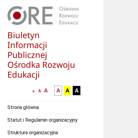
Biuletyn
Informacji
Publicznej
Ośrodka Rozwoju
Edukacji
większa-
kontrast
kontrast
kontrast
A
A
A
A
mniejsza
normalna
A
A
czcionka
czarny
czarny
żółty
czcionka
czcionka
tekst
tekst
tekst
Strona główna
na
na
na
białym
zółtym
czarnym
Statut i Regulamin organizacyjny
tle
tle
tle
Struktura organizacyjna