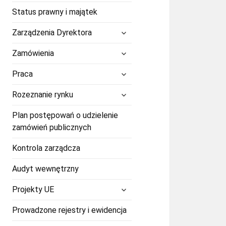
Status prawny i majątek
rozwiń
Zarządzenia Dyrektora
menu
potomne
rozwiń
Zamówienia
menu
potomne
rozwiń
Praca
menu
potomne
rozwiń
Rozeznanie rynku
menu
potomne
Plan postępowań o udzielenie
zamówień publicznych
Kontrola zarządcza
Audyt wewnętrzny
rozwiń
Projekty UE
menu
potomne
Prowadzone rejestry i ewidencja