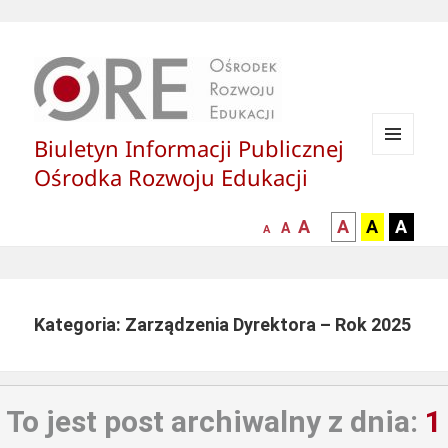
Biuletyn Informacji Publicznej
MENU
Ośrodka Rozwoju Edukacji
I
WIDGETY
większa-
kontrast
kontrast
kontras
A
A
A
A
mniejsza
normalna
A
A
czcionka
czarny
czarny
żółty
czcionka
czcionka
tekst
tekst
tekst
na
na
na
białym
zółtym
czarny
Kategoria: Zarządzenia Dyrektora – Rok 2025
tle
tle
tle
To jest post archiwalny z dnia:
1