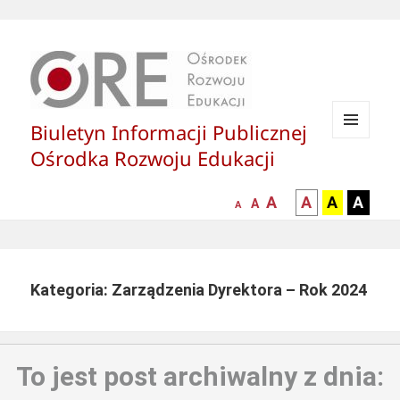
Biuletyn Informacji Publicznej
MENU
Ośrodka Rozwoju Edukacji
I
WIDGETY
większa-
kontrast
kontrast
kontras
A
A
A
A
mniejsza
normalna
A
A
czcionka
czarny
czarny
żółty
czcionka
czcionka
tekst
tekst
tekst
na
na
na
białym
zółtym
czarny
Kategoria: Zarządzenia Dyrektora – Rok 2024
tle
tle
tle
To jest post archiwalny z dnia: