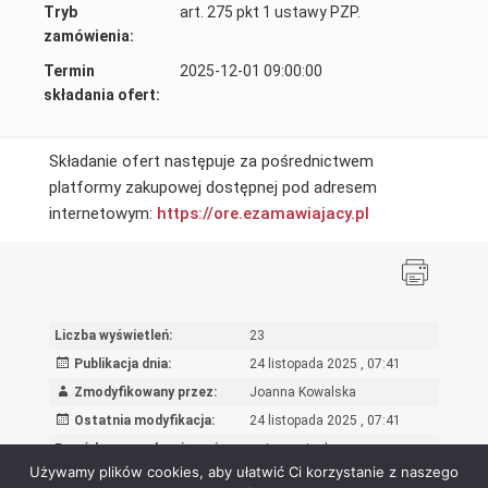
Tryb
art. 275 pkt 1 ustawy PZP.
zamówienia:
Termin
2025-12-01 09:00:00
składania ofert:
Składanie ofert następuje za pośrednictwem
platformy zakupowej dostępnej pod adresem
internetowym:
https://ore.
ezamawiajacy.pl
Liczba wyświetleń:
23
Publikacja dnia:
24 listopada 2025 , 07:41
Zmodyfikowany przez:
Joanna Kowalska
Ostatnia modyfikacja:
24 listopada 2025 , 07:41
Powód wprowadzenia zmian:
wpis oryginalny
Używamy plików cookies, aby ułatwić Ci korzystanie z naszego