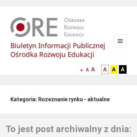
Biuletyn Informacji Publicznej
MENU
Ośrodka Rozwoju Edukacji
I
WIDGETY
większa-
kontrast
kontrast
kontras
A
A
A
A
mniejsza
normalna
A
A
czcionka
czarny
czarny
żółty
czcionka
czcionka
tekst
tekst
tekst
na
na
na
białym
zółtym
czarny
Kategoria: Rozeznanie rynku - aktualne
tle
tle
tle
To jest post archiwalny z dnia: