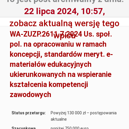
22 lipca 2024, 10:57,
zobacz aktualną wersję tego
WA-ZUZP.2611.7.2024 Us. społ.
wpisu
pol. na opracowaniu w ramach
koncepcji, standardów meryt. e-
materiałów edukacyjnych
ukierunkowanych na wspieranie
kształcenia kompetencji
zawodowych
Status przetargu:
Powyżej 130 000 zł – postępowania
aktualne
Szacunkowa
poniżej 750 000 euro