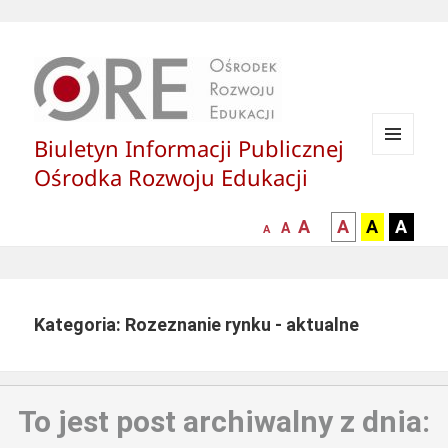
Biuletyn Informacji Publicznej
MENU
Ośrodka Rozwoju Edukacji
I
WIDGETY
większa-
kontrast
kontrast
kontras
A
A
A
A
mniejsza
normalna
A
A
czcionka
czarny
czarny
żółty
czcionka
czcionka
tekst
tekst
tekst
na
na
na
białym
zółtym
czarny
Kategoria: Rozeznanie rynku - aktualne
tle
tle
tle
To jest post archiwalny z dnia: