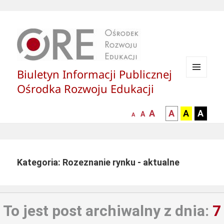
Biuletyn Informacji Publicznej
MENU
Ośrodka Rozwoju Edukacji
I
WIDGETY
większa-
kontrast
kontrast
kontras
A
A
A
A
mniejsza
normalna
A
A
czcionka
czarny
czarny
żółty
czcionka
czcionka
tekst
tekst
tekst
na
na
na
białym
zółtym
czarny
Kategoria: Rozeznanie rynku - aktualne
tle
tle
tle
To jest post archiwalny z dnia:
7