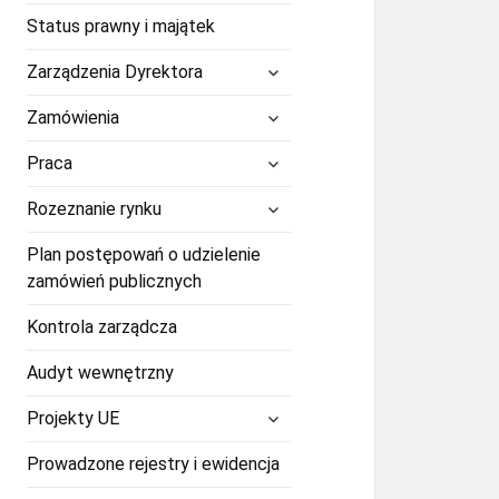
Status prawny i majątek
rozwiń
Zarządzenia Dyrektora
menu
potomne
rozwiń
Zamówienia
menu
potomne
rozwiń
Praca
menu
potomne
rozwiń
Rozeznanie rynku
menu
potomne
Plan postępowań o udzielenie
zamówień publicznych
Kontrola zarządcza
Audyt wewnętrzny
rozwiń
Projekty UE
menu
potomne
Prowadzone rejestry i ewidencja