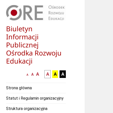
Biuletyn
Informacji
Publicznej
Ośrodka Rozwoju
Edukacji
większa-
kontrast
kontrast
kontrast
A
A
A
A
mniejsza
normalna
A
A
czcionka
czarny
czarny
żółty
czcionka
czcionka
tekst
tekst
tekst
Strona główna
na
na
na
białym
zółtym
czarnym
Statut i Regulamin organizacyjny
tle
tle
tle
Struktura organizacyjna