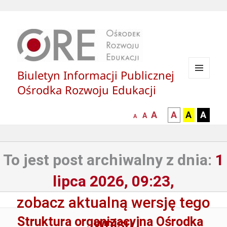
Biuletyn Informacji Publicznej
MENU
Ośrodka Rozwoju Edukacji
I
WIDGETY
większa-
kontrast
kontrast
kontras
A
A
A
A
mniejsza
normalna
A
A
czcionka
czarny
czarny
żółty
czcionka
czcionka
tekst
tekst
tekst
na
na
na
To jest post archiwalny z dnia:
1
białym
zółtym
czarny
tle
tle
tle
lipca 2026, 09:23,
zobacz aktualną wersję tego
Struktura organizacyjna Ośrodka
wpisu