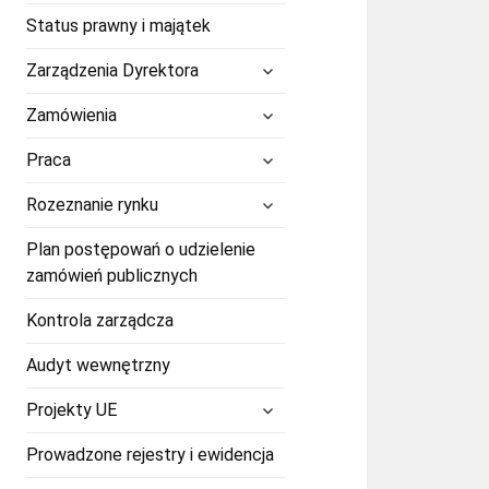
Status prawny i majątek
rozwiń
Zarządzenia Dyrektora
menu
potomne
rozwiń
Zamówienia
menu
potomne
rozwiń
Praca
menu
potomne
rozwiń
Rozeznanie rynku
menu
potomne
Plan postępowań o udzielenie
zamówień publicznych
Kontrola zarządcza
Audyt wewnętrzny
rozwiń
Projekty UE
menu
potomne
Prowadzone rejestry i ewidencja