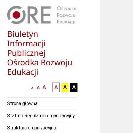
Biuletyn
Informacji
Publicznej
Ośrodka Rozwoju
Edukacji
większa-
kontrast
kontrast
kontrast
A
A
A
A
mniejsza
normalna
A
A
czcionka
czarny
czarny
żółty
czcionka
czcionka
tekst
tekst
tekst
Strona główna
na
na
na
białym
zółtym
czarnym
Statut i Regulamin organizacyjny
tle
tle
tle
Struktura organizacyjna