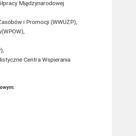
ółpracy Międzynarodowej
Zasobów i Promocji (WWUZP),
acy(WPOW),
),
istyczne Centra Wspierania
gowym: