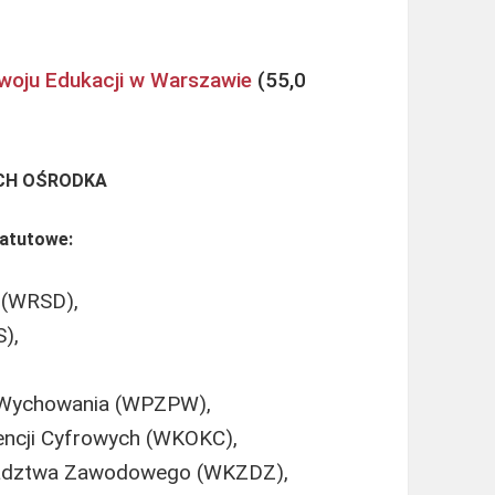
woju Edukacji w Warszawie
CH OŚRODKA
tatutowe:
 (WRSD),
S),
 i Wychowania (WPZPW),
encji Cyfrowych (WKOKC),
radztwa Zawodowego (WKZDZ),