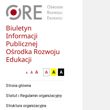
Biuletyn
Informacji
Publicznej
Ośrodka Rozwoju
Edukacji
większa-
kontrast
kontrast
kontrast
A
A
A
A
mniejsza
normalna
A
A
czcionka
czarny
czarny
żółty
czcionka
czcionka
tekst
tekst
tekst
Strona główna
na
na
na
białym
zółtym
czarnym
Statut i Regulamin organizacyjny
tle
tle
tle
Struktura organizacyjna