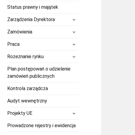
Status prawny i majątek
rozwiń
Zarządzenia Dyrektora
menu
potomne
rozwiń
Zamówienia
menu
potomne
rozwiń
Praca
menu
potomne
rozwiń
Rozeznanie rynku
menu
potomne
Plan postępowań o udzielenie
zamówień publicznych
Kontrola zarządcza
Audyt wewnętrzny
rozwiń
Projekty UE
menu
potomne
Prowadzone rejestry i ewidencja