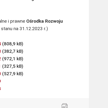
alne i prawne
Ośrodka Rozwoju
stanu na 31.12.2023 r.)
4
3
2
1
0
9
8