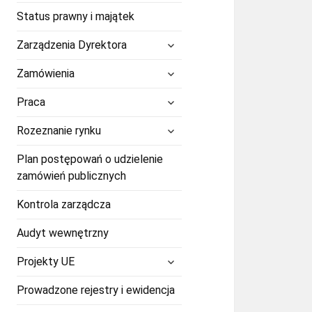
Status prawny i majątek
rozwiń
Zarządzenia Dyrektora
menu
potomne
rozwiń
Zamówienia
menu
potomne
rozwiń
Praca
menu
potomne
rozwiń
Rozeznanie rynku
menu
potomne
Plan postępowań o udzielenie
zamówień publicznych
Kontrola zarządcza
Audyt wewnętrzny
rozwiń
Projekty UE
menu
potomne
Prowadzone rejestry i ewidencja