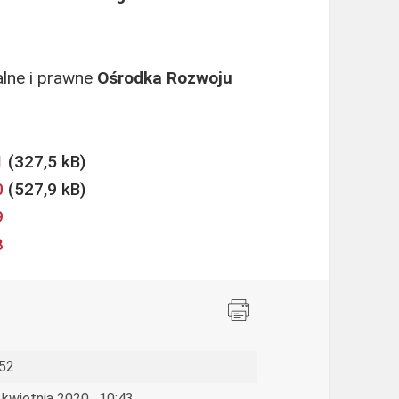
alne i prawne
Ośrodka Rozwoju
1
0
9
8
52
 kwietnia 2020 , 10:43