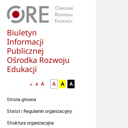
Biuletyn
Informacji
Publicznej
Ośrodka Rozwoju
Edukacji
większa-
kontrast
kontrast
kontrast
A
A
A
A
mniejsza
normalna
A
A
czcionka
czarny
czarny
żółty
czcionka
czcionka
tekst
tekst
tekst
Strona główna
na
na
na
białym
zółtym
czarnym
Statut i Regulamin organizacyjny
tle
tle
tle
Struktura organizacyjna