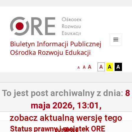
Biuletyn Informacji Publicznej
MENU
Ośrodka Rozwoju Edukacji
I
WIDGETY
większa-
kontrast
kontrast
kontras
A
A
A
A
mniejsza
normalna
A
A
czcionka
czarny
czarny
żółty
czcionka
czcionka
tekst
tekst
tekst
na
na
na
To jest post archiwalny z dnia:
8
białym
zółtym
czarny
tle
tle
tle
maja 2026, 13:01,
zobacz aktualną wersję tego
Status prawny i majątek ORE
wpisu