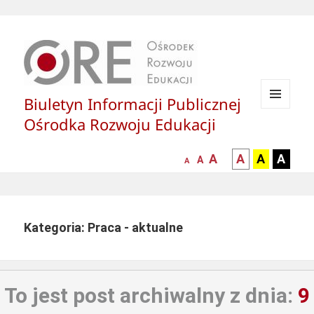
Biuletyn Informacji Publicznej
MENU
Ośrodka Rozwoju Edukacji
I
WIDGETY
większa-
kontrast
kontrast
kontras
A
A
A
A
mniejsza
normalna
A
A
czcionka
czarny
czarny
żółty
czcionka
czcionka
tekst
tekst
tekst
na
na
na
białym
zółtym
czarny
Kategoria: Praca - aktualne
tle
tle
tle
To jest post archiwalny z dnia:
9