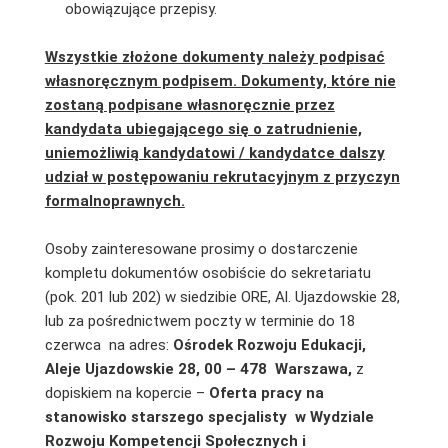
obowiązujące przepisy.
Wszystkie złożone dokumenty należy podpisać
własnoręcznym podpisem. Dokumenty, które nie
zostaną podpisane własnoręcznie przez
kandydata ubiegającego się o zatrudnienie,
uniemożliwią kandydatowi / kandydatce dalszy
udział w postępowaniu rekrutacyjnym z przyczyn
formalnoprawnych.
Osoby zainteresowane prosimy o dostarczenie
kompletu dokumentów osobiście do sekretariatu
(pok. 201 lub 202) w siedzibie ORE, Al. Ujazdowskie 28,
lub za pośrednictwem poczty w terminie do 18
czerwca na adres:
Ośrodek Rozwoju Edukacji,
Aleje Ujazdowskie 28, 00 – 478 Warszawa,
z
dopiskiem na kopercie –
Oferta pracy na
stanowisko starszego specjalisty w Wydziale
Rozwoju Kompetencji Społecznych i