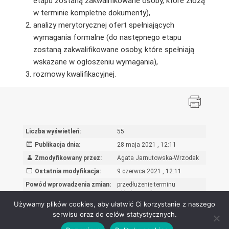
etapu zostaną zakwalifikowane osoby, które złożą
w terminie kompletne dokumenty),
analizy merytorycznej ofert spełniających
wymagania formalne (do następnego etapu
zostaną zakwalifikowane osoby, które spełniają
wskazane w ogłoszeniu wymagania),
rozmowy kwalifikacyjnej.
Liczba wyświetleń:
55
Publikacja dnia:
28 maja 2021 , 12:11
Zmodyfikowany przez:
Agata Jarnutowska-Wrzodak
Ostatnia modyfikacja:
9 czerwca 2021 , 12:11
Powód wprowadzenia zmian:
przedłużenie terminu
składania ofert
Używamy plików cookies, aby ułatwić Ci korzystanie z naszego
serwisu oraz do celów statystycznych.