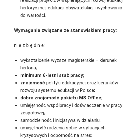
realizacji projektów wspierających rozwój edukacji
historycznej, edukacji obywatelskiej i wychowania
do wartości.
Wymagania związane ze stanowiskiem pracy:
ni e z b ę d n e:
wykształcenie wyższe magisterskie – kierunek
historia;
minimum 6-letni staż pracy;
znajomość
polityki edukacyjnej oraz kierunków
rozwoju systemu edukacji w Polsce;
dobra znajomość pakietu MS Office;
umiejętność współpracy i doświadczenie w pracy
zespołowej;
samodzielność i inicjatywa w działaniu;
umiejętność radzenia sobie w sytuacjach
kryzysowych i odporność na stres;