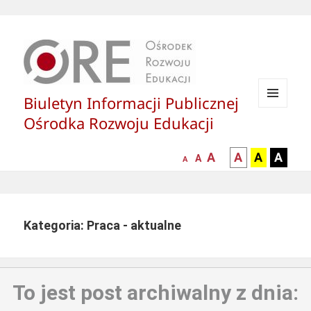
Biuletyn Informacji Publicznej
MENU
Ośrodka Rozwoju Edukacji
I
WIDGETY
większa-
kontrast
kontrast
kontras
A
A
A
A
mniejsza
normalna
A
A
czcionka
czarny
czarny
żółty
czcionka
czcionka
tekst
tekst
tekst
na
na
na
białym
zółtym
czarny
Kategoria: Praca - aktualne
tle
tle
tle
To jest post archiwalny z dnia: