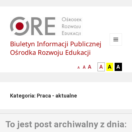
Biuletyn Informacji Publicznej
MENU
Ośrodka Rozwoju Edukacji
I
WIDGETY
większa-
kontrast
kontrast
kontras
A
A
A
A
mniejsza
normalna
A
A
czcionka
czarny
czarny
żółty
czcionka
czcionka
tekst
tekst
tekst
na
na
na
białym
zółtym
czarny
Kategoria: Praca - aktualne
tle
tle
tle
To jest post archiwalny z dnia: