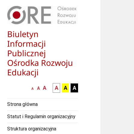
Biuletyn
Informacji
Publicznej
Ośrodka Rozwoju
Edukacji
większa-
kontrast
kontrast
kontrast
A
A
A
A
mniejsza
normalna
A
A
czcionka
czarny
czarny
żółty
czcionka
czcionka
tekst
tekst
tekst
Strona główna
na
na
na
białym
zółtym
czarnym
Statut i Regulamin organizacyjny
tle
tle
tle
Struktura organizacyjna