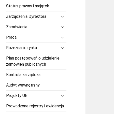
Status prawny i majątek
rozwiń
Zarządzenia Dyrektora
menu
potomne
rozwiń
Zamówienia
menu
potomne
rozwiń
Praca
menu
potomne
rozwiń
Rozeznanie rynku
menu
potomne
Plan postępowań o udzielenie
zamówień publicznych
Kontrola zarządcza
Audyt wewnętrzny
rozwiń
Projekty UE
menu
potomne
Prowadzone rejestry i ewidencja