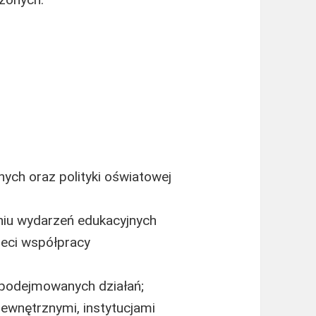
m
ych oraz polityki oświatowej
niu wydarzeń edukacyjnych
sieci współpracy
 podejmowanych działań;
ewnętrznymi, instytucjami