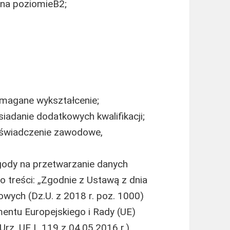
na poziomieB2;
magane wykształcenie;
adanie dodatkowych kwalifikacji;
oświadczenie zawodowe,
gody na przetwarzanie danych
o treści: „Zgodnie z Ustawą z dnia
wych (Dz.U. z 2018 r. poz. 1000)
entu Europejskiego i Rady (UE)
Urz. UE L 119 z 04.05.2016 r.)