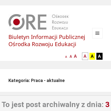
Biuletyn Informacji Publicznej
MENU
Ośrodka Rozwoju Edukacji
I
WIDGETY
większa-
kontrast
kontrast
kontras
A
A
A
A
mniejsza
normalna
A
A
czcionka
czarny
czarny
żółty
czcionka
czcionka
tekst
tekst
tekst
na
na
na
białym
zółtym
czarny
Kategoria: Praca - aktualne
tle
tle
tle
To jest post archiwalny z dnia:
3