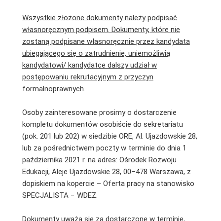
Wszystkie złożone dokumenty należy podpisać
własnoręcznym podpisem. Dokumenty, które nie
zostaną podpisane własnoręcznie przez kandydata
ubiegającego się o zatrudnienie, uniemożliwią
kandydatowi/ kandydatce dalszy udział w
postępowaniu rekrutacyjnym z przyczyn
formalnoprawnych.
Osoby zainteresowane prosimy o dostarczenie
kompletu dokumentów osobiście do sekretariatu
(pok. 201 lub 202) w siedzibie ORE, Al. Ujazdowskie 28,
lub za pośrednictwem poczty w terminie do dnia 1
października 2021 r. na adres: Ośrodek Rozwoju
Edukacji, Aleje Ujazdowskie 28, 00–478 Warszawa, z
dopiskiem na kopercie – Oferta pracy na stanowisko
SPECJALISTA − WDEZ.
Dokumenty uważa się za dostarczone w terminie,