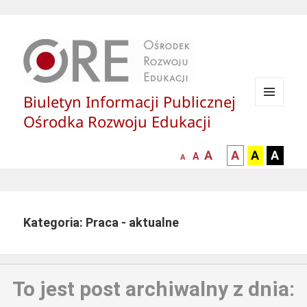
Biuletyn Informacji Publicznej
MENU
Ośrodka Rozwoju Edukacji
I
WIDGETY
większa-
kontrast
kontrast
kontras
A
A
A
A
mniejsza
normalna
A
A
czcionka
czarny
czarny
żółty
czcionka
czcionka
tekst
tekst
tekst
na
na
na
białym
zółtym
czarny
Kategoria: Praca - aktualne
tle
tle
tle
To jest post archiwalny z dnia: