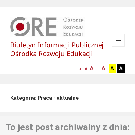
Biuletyn Informacji Publicznej
MENU
Ośrodka Rozwoju Edukacji
I
WIDGETY
większa-
kontrast
kontrast
kontras
A
A
A
A
mniejsza
normalna
A
A
czcionka
czarny
czarny
żółty
czcionka
czcionka
tekst
tekst
tekst
na
na
na
białym
zółtym
czarny
Kategoria: Praca - aktualne
tle
tle
tle
To jest post archiwalny z dnia: